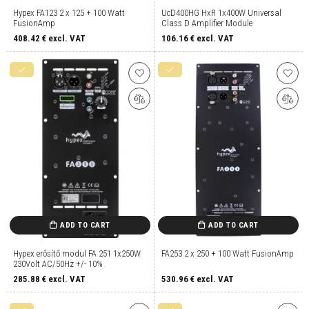
Hypex FA123 2 x 125 + 100 Watt
UcD400HG HxR 1x400W Universal
FusionAmp
Class D Amplifier Module
408.42
€ excl. VAT
106.16
€ excl. VAT
ADD TO CART
ADD TO CART
Hypex erősítő modul FA 251 1x250W
FA253 2 x 250 + 100 Watt FusionAmp
230Volt AC/50Hz +/- 10%
285.88
€ excl. VAT
530.96
€ excl. VAT