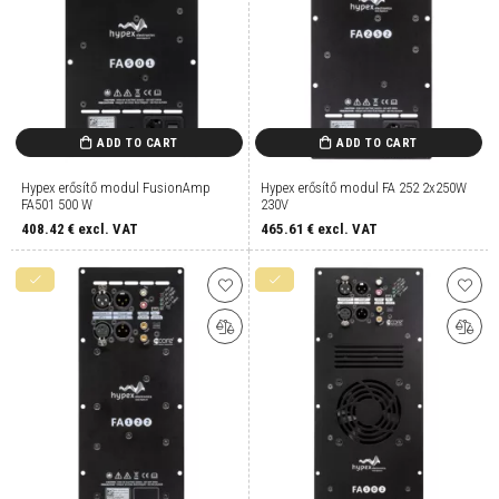
ADD TO CART
ADD TO CART
Hypex erősítő modul FusionAmp
Hypex erősítő modul FA 252 2x250W
FA501 500 W
230V
408.42
€ excl. VAT
465.61
€ excl. VAT