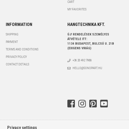
CART
MY FAVORITES
INFORMATION
HANGTECHNIKA KFT.
SHIPPING
ÚJ! RENDELÉSEK SZEMÉLYES
ÁTVÉTELE ITT:
PAYMENT
1134 BUDAPEST, BULCSÚ U. 21B
(EXIGENS VIRÁG)
TERMS AND CONDITIONS
PRIVACY POLICY
+36 20 492 7988
CONTACT DETAILS
HELLO@SONOPART.HU
Privacy settings
© Copyright - Hangtechnika Kft.