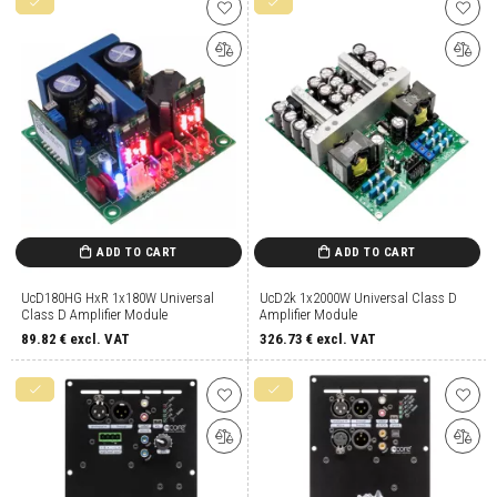
ADD TO CART
ADD TO CART
UcD180HG HxR 1x180W Universal
UcD2k 1x2000W Universal Class D
Class D Amplifier Module
Amplifier Module
89.82
€ excl. VAT
326.73
€ excl. VAT